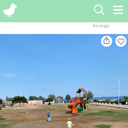
×
Anzeige
Suchen
Eintragen
App
Blog
Partner
Kontakt