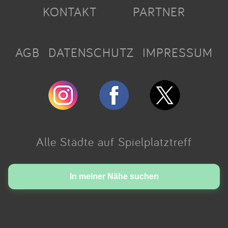
KONTAKT
PARTNER
AGB
DATENSCHUTZ
IMPRESSUM
Alle Städte auf Spielplatztreff
Made with love in Cologne.
In meiner Nähe suchen