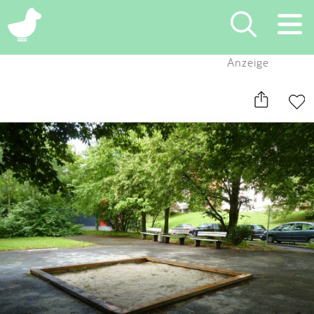
×
Anzeige
Suchen
Eintragen
App
Blog
Partner
Kontakt