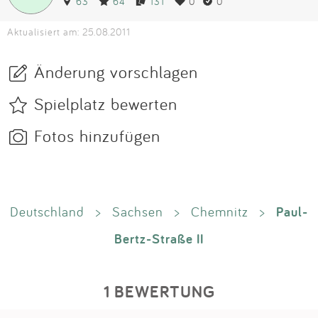
63
64
131
0
0
Aktualisiert am: 25.08.2011
Änderung vorschlagen
Spielplatz bewerten
Fotos hinzufügen
Paul-
Deutschland
>
Sachsen
>
Chemnitz
>
Bertz-Straße II
1 BEWERTUNG