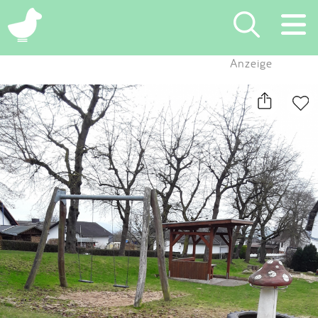
×
Anzeige
Suchen
Eintragen
App
Blog
Partner
Kontakt