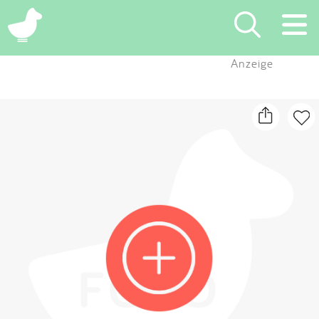
×
Anzeige
Suchen
Eintragen
App
Blog
Partner
Kontakt