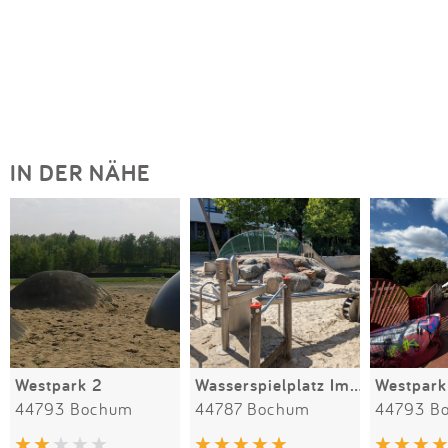
IN DER NÄHE
Westpark 2
Wasserspielplatz Imbuschplatz
Westpark
44793 Bochum
44787 Bochum
44793 B