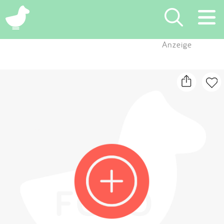
×
Anzeige
Suchen
Eintragen
App
Blog
Partner
Kontakt