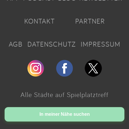
KONTAKT
PARTNER
AGB
DATENSCHUTZ
IMPRESSUM
Alle Städte auf Spielplatztreff
Made with love in Cologne.
In meiner Nähe suchen