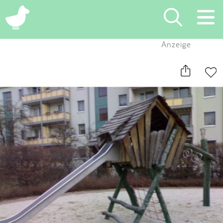
×
Anzeige
Suchen
Eintragen
App
Blog
Partner
Kontakt