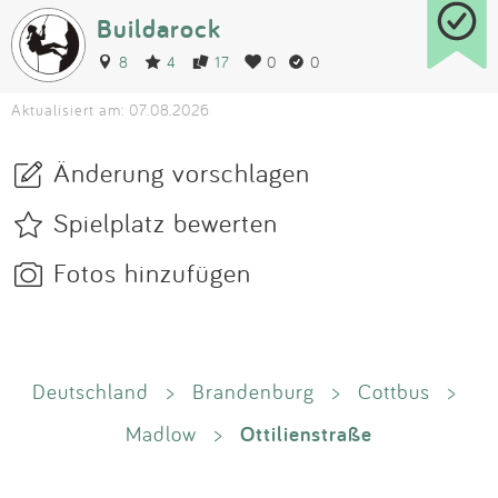
Buildarock
8
4
17
0
0
Aktualisiert am: 07.08.2026
Änderung vorschlagen
Spielplatz bewerten
Fotos hinzufügen
Deutschland
>
Brandenburg
>
Cottbus
>
Ottilienstraße
Madlow
>