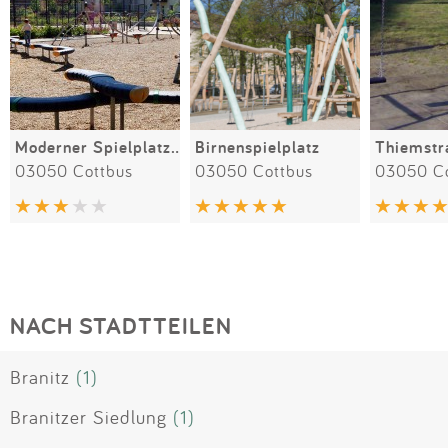
Moderner Spielplatz in der Weinbergstraße
Birnenspielplatz
Thiemstr
03050 Cottbus
03050 Cottbus
03050 Co
NACH STADTTEILEN
Branitz
(1)
Branitzer Siedlung
(1)