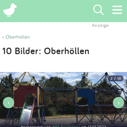
×
Anzeige
Suchen
< Oberhöllen
10 Bilder: Oberhöllen
Eintragen
App
2 / 10
Blog
Partner
‹
›
Kontakt
Hochgeladen von:
NBS Spielplätze
am 17.01.2022