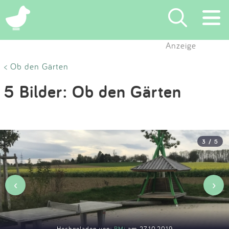
×
Anzeige
Suchen
< Ob den Gärten
5 Bilder: Ob den Gärten
Eintragen
App
3 / 5
Blog
Partner
‹
›
Kontakt
Hochgeladen von:
BMi
am 27.10.2019