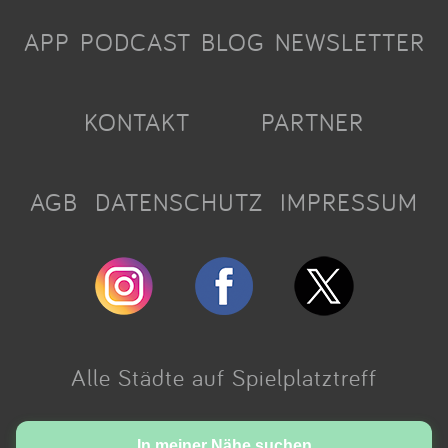
APP
PODCAST
BLOG
NEWSLETTER
KONTAKT
PARTNER
AGB
DATENSCHUTZ
IMPRESSUM
Alle Städte auf Spielplatztreff
Made with love in Cologne.
In meiner Nähe suchen