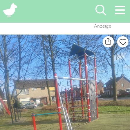
×
Anzeige
Suchen
Eintragen
App
Blog
Partner
Kontakt