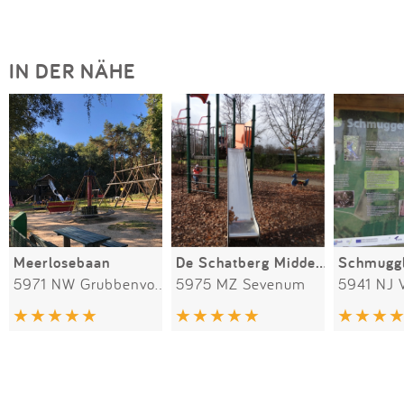
IN DER NÄHE
Meerlosebaan
De Schatberg Midden Peelweg
5971 NW Grubbenvorst
5975 MZ Sevenum
5941 NJ 