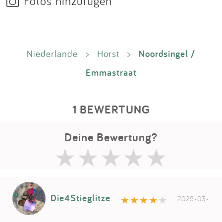
Fotos hinzufügen
Noordsingel /
Niederlande
>
Horst
>
Emmastraat
1 BEWERTUNG
Deine Bewertung?
Die4Stieglitze
2025-03-