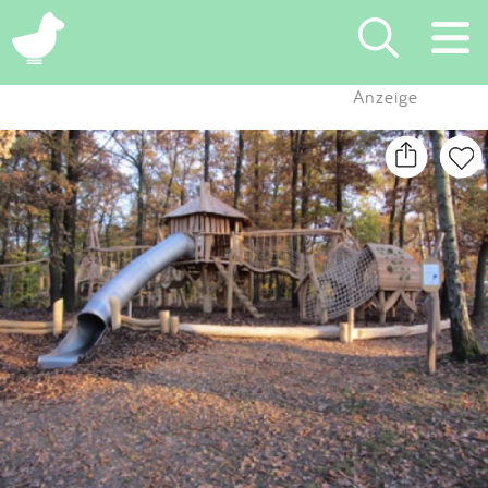
×
Anzeige
Suchen
Eintragen
App
Blog
Partner
Kontakt