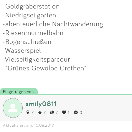
-Goldgräberstation
-Niedrigseilgarten
-abenteuerliche Nachtwanderung
-Riesenmurmelbahn
-Bogenschießen
-Wasserspiel
-Vielseitigkeitsparcour
-"Grünes Gewölbe Grethen"
Eingetragen von:
smily0811
7
7
7
1
0
Aktualisiert am: 15.09.2017