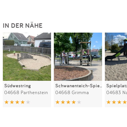
IN DER NÄHE
Südwestring
Schwanenteich-Spielplatz
Spielplat
04668 Parthenstein
04668 Grimma
04683 N