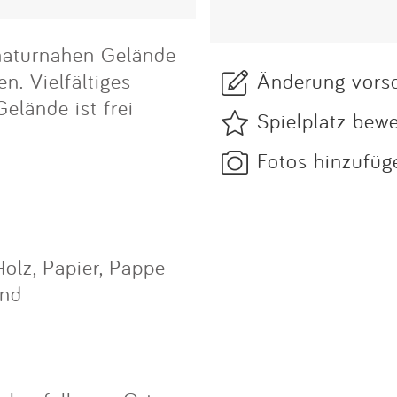
 naturnahen Gelände
Änderung vors
n. Vielfältiges
elände ist frei
Spielplatz bew
Fotos hinzufüg
Holz, Papier, Pappe
und