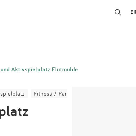
E
Suchen
Eintragen
 und Aktivspielplatz Flutmulde
App
Blog
spielplatz
Fitness / Parkour
Partner
platz
Kontakt