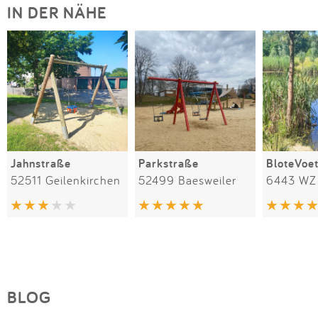
IN DER NÄHE
Jahnstraße
Parkstraße
BloteVoe
52511 Geilenkirchen
52499 Baesweiler
6443 WZ
BLOG