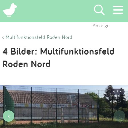
×
Anzeige
Suchen
< Multifunktionsfeld Roden Nord
4 Bilder: Multifunktionsfeld
Eintragen
Roden Nord
App
Blog
4 / 4
Partner
Kontakt
‹
›