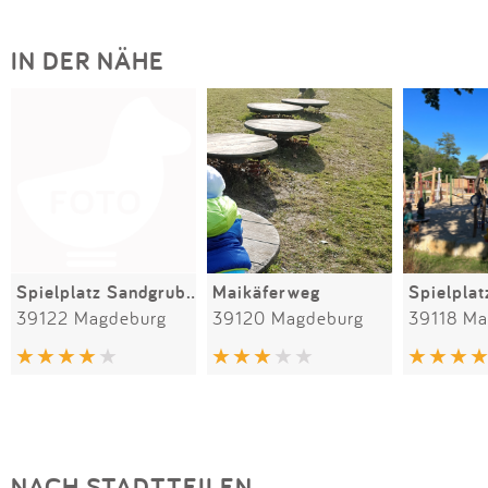
IN DER NÄHE
Spielplatz Sandgrubenweg
Maikäferweg
39122 Magdeburg
39120 Magdeburg
39118 Ma
NACH STADTTEILEN