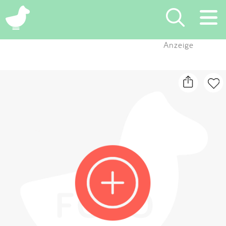
×
Anzeige
Suchen
Eintragen
App
Blog
Partner
Kontakt