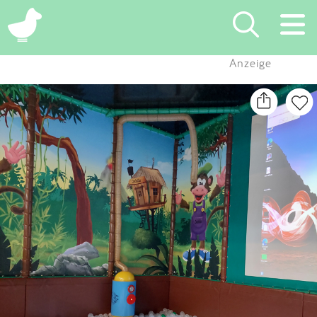
×
Anzeige
Suchen
Eintragen
App
Blog
Partner
Kontakt