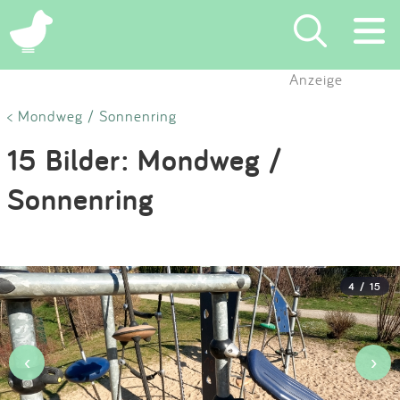
×
Anzeige
Suchen
< Mondweg / Sonnenring
15 Bilder: Mondweg /
Eintragen
Sonnenring
App
Blog
4 / 15
Partner
Kontakt
‹
›