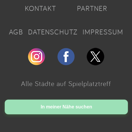
KONTAKT
PARTNER
AGB
DATENSCHUTZ
IMPRESSUM
Alle Städte auf Spielplatztreff
Made with love in Cologne.
In meiner Nähe suchen