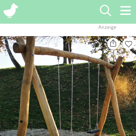
×
Anzeige
Suchen
Eintragen
App
Blog
Partner
Kontakt