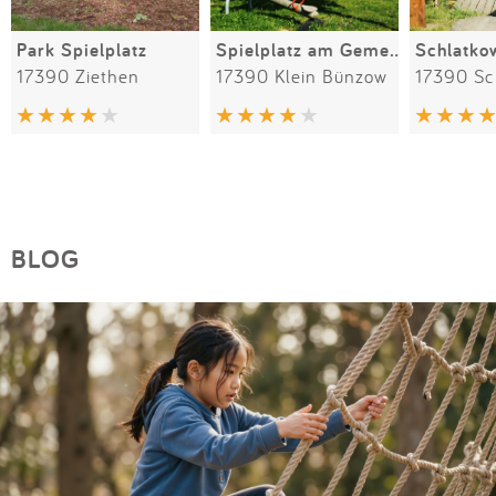
Park Spielplatz
Spielplatz am Gemeindehaus
Schlatko
17390 Ziethen
17390 Klein Bünzow
17390 Sc
BLOG