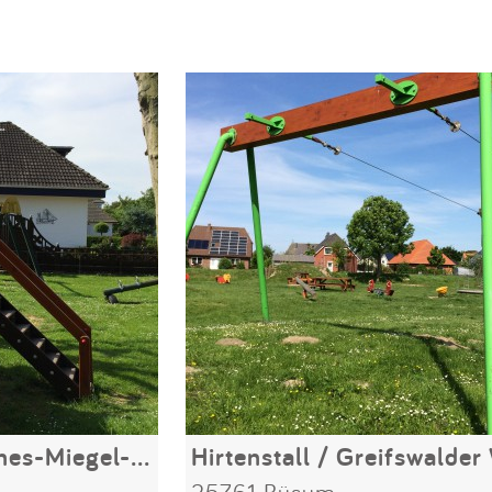
Rosengrund / Agnes-Miegel-Straße
Hirtenstall / Greifswalder
25761 Büsum