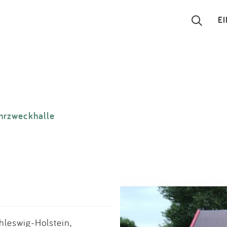
E
Suchen
Eintragen
hrzweckhalle
App
Blog
Partner
Kontakt
leswig-Holstein,