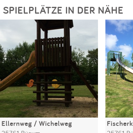
SPIELPLÄTZE IN DER NÄHE
Ellernweg / Wichelweg
25761 Büsum
25761 B