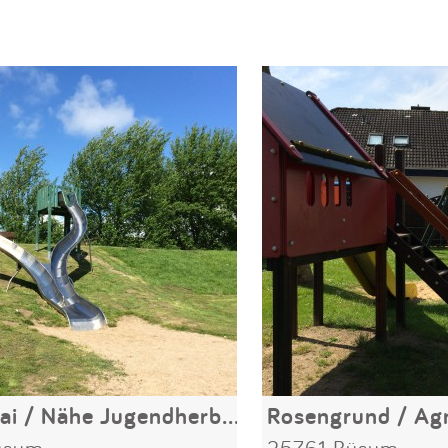
Fischerkai / Nähe Jugendherberge
üsum
25761 Büsum