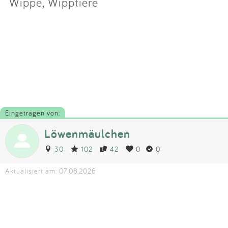
Wippe, Wipptiere
Eingetragen von:
Löwenmäulchen
30
102
42
0
0
Aktualisiert am: 07.08.2026