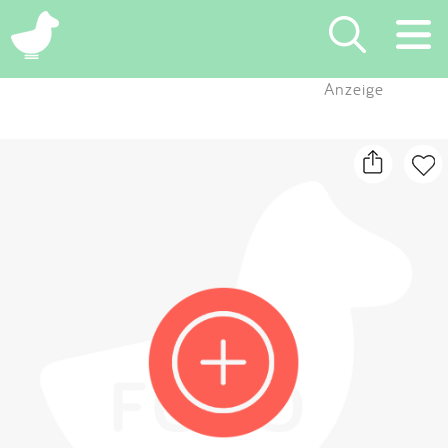
×
Anzeige
Suchen
Eintragen
App
Blog
Partner
Kontakt