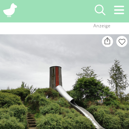
×
Anzeige
Suchen
Eintragen
App
Blog
Partner
Kontakt