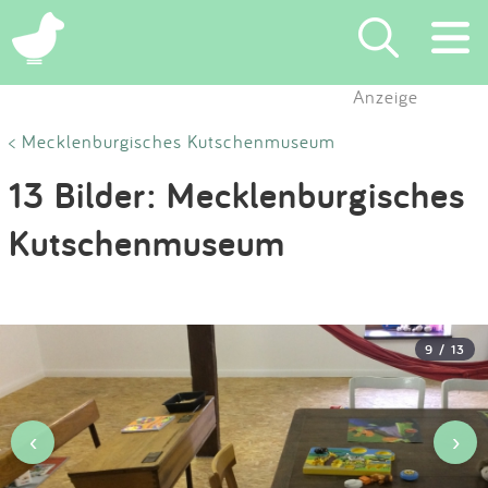
×
Anzeige
Suchen
< Mecklenburgisches Kutschenmuseum
13 Bilder: Mecklenburgisches
Eintragen
Kutschenmuseum
App
Blog
9 / 13
Partner
Kontakt
‹
›