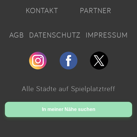
KONTAKT
PARTNER
AGB
DATENSCHUTZ
IMPRESSUM
Alle Städte auf Spielplatztreff
Made with love in Cologne.
In meiner Nähe suchen