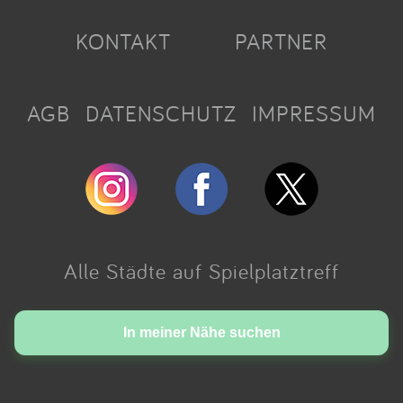
KONTAKT
PARTNER
AGB
DATENSCHUTZ
IMPRESSUM
Alle Städte auf Spielplatztreff
Made with love in Cologne.
In meiner Nähe suchen