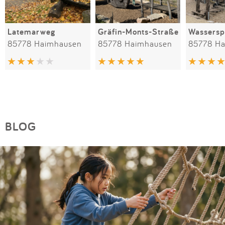
Latemarweg
Gräfin-Monts-Straße
85778 Haimhausen
85778 Haimhausen
85778 H
BLOG