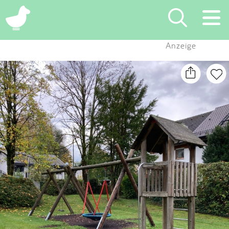
×
Anzeige
Suchen
Eintragen
App
Blog
Partner
Kontakt