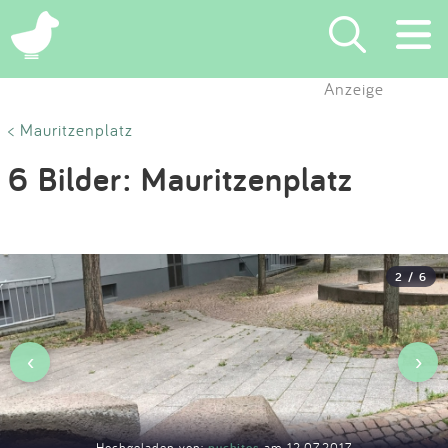
×
Anzeige
Suchen
< Mauritzenplatz
6 Bilder: Mauritzenplatz
Eintragen
App
2 / 6
Blog
Partner
‹
›
Kontakt
Hochgeladen von:
puchitos
am 12.07.2017