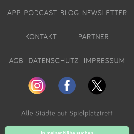
APP
PODCAST
BLOG
NEWSLETTER
KONTAKT
PARTNER
AGB
DATENSCHUTZ
IMPRESSUM
Alle Städte auf Spielplatztreff
Made with love in Cologne.
In meiner Nähe suchen