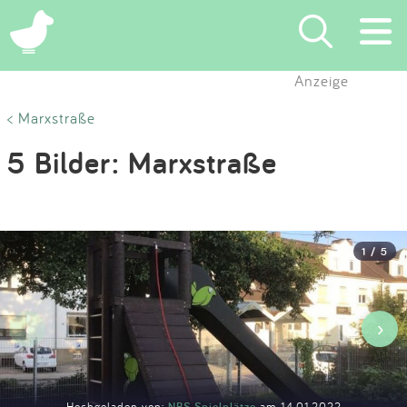
×
Anzeige
Suchen
< Marxstraße
5 Bilder: Marxstraße
Eintragen
App
1 / 5
Blog
Partner
‹
›
Kontakt
Hochgeladen von:
NBS Spielplätze
am 14.01.2022