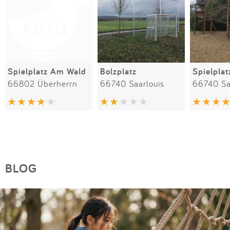
Spielplatz Am Wald
Bolzplatz
66802 Überherrn
66740 Saarlouis
66740 Sa
BLOG