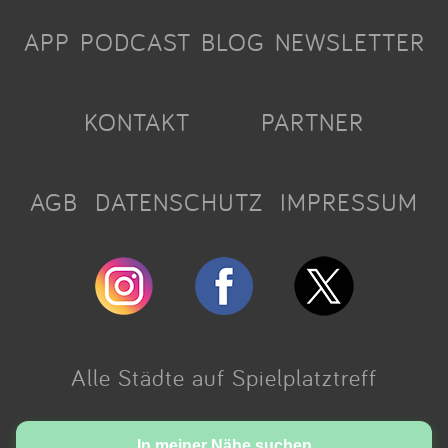
APP
PODCAST
BLOG
NEWSLETTER
KONTAKT
PARTNER
AGB
DATENSCHUTZ
IMPRESSUM
Alle Städte auf Spielplatztreff
Made with love in Cologne.
In meiner Nähe suchen