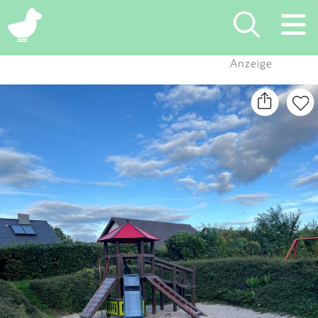
×
Anzeige
Suchen
Eintragen
App
Blog
Partner
Kontakt