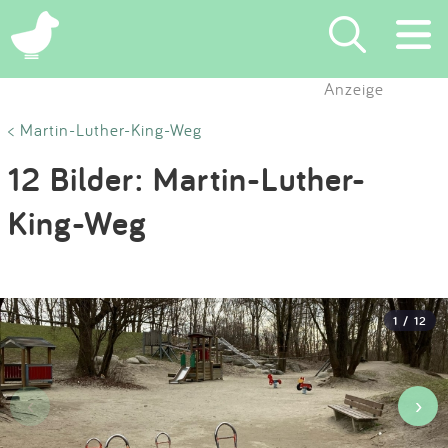
×
Anzeige
Suchen
< Martin-Luther-King-Weg
12 Bilder: Martin-Luther-
Eintragen
King-Weg
App
Blog
1 / 12
Partner
Kontakt
‹
›