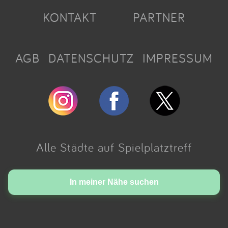
KONTAKT
PARTNER
AGB
DATENSCHUTZ
IMPRESSUM
Alle Städte auf Spielplatztreff
Made with love in Cologne.
In meiner Nähe suchen