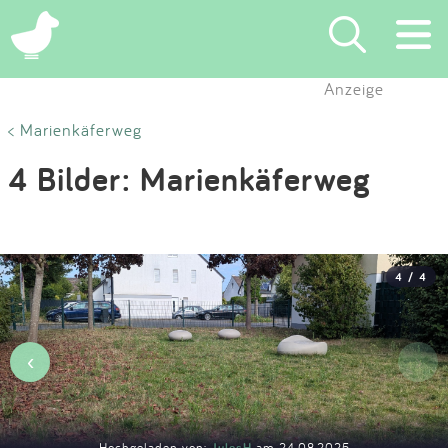
×
Anzeige
Suchen
< Marienkäferweg
4 Bilder: Marienkäferweg
Eintragen
App
4 / 4
Blog
Partner
‹
›
Kontakt
Hochgeladen von:
JulesH
am 24.08.2025