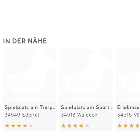
IN DER NÄHE
Spielplatz am Tierpark Edersee
Spielplatz am Sportplatz
Erlebniss
34549 Edertal
34513 Waldeck
34516 Vö