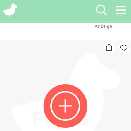
×
Anzeige
Suchen
Eintragen
App
Blog
Partner
Kontakt