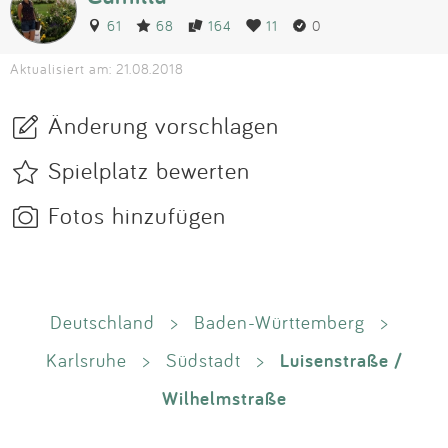
61
68
164
11
0
Aktualisiert am: 21.08.2018
Änderung vorschlagen
Spielplatz bewerten
Fotos hinzufügen
Deutschland
>
Baden-Württemberg
>
Luisenstraße /
Karlsruhe
>
Südstadt
>
Wilhelmstraße