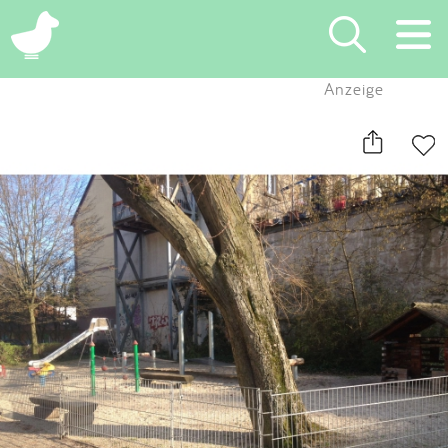
×
Anzeige
Suchen
Eintragen
App
Blog
Partner
Kontakt