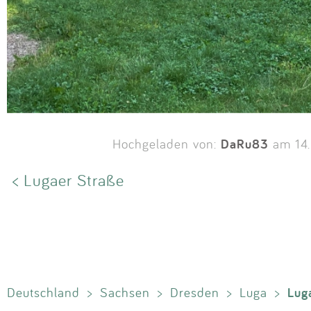
DaRu83
Hochgeladen von:
am 14.
< Lugaer Straße
Lug
Deutschland
>
Sachsen
>
Dresden
>
Luga
>