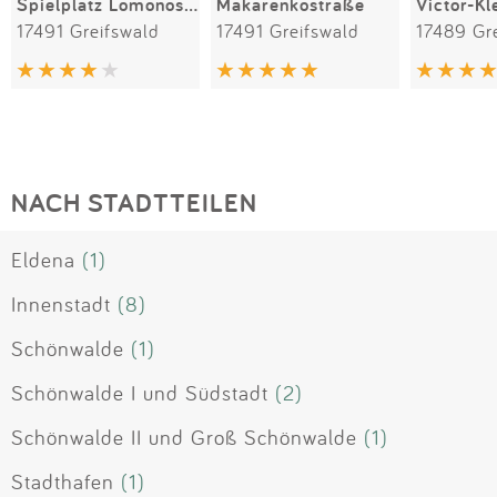
Spielplatz Lomonossowallee
Makarenkostraße
17491 Greifswald
17491 Greifswald
17489 Gr
NACH STADTTEILEN
Eldena
(1)
Innenstadt
(8)
Schönwalde
(1)
Schönwalde I und Südstadt
(2)
Schönwalde II und Groß Schönwalde
(1)
Stadthafen
(1)