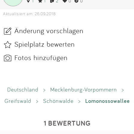
1
1
2
0
0
Aktualisiert am: 26.09.2018
Änderung vorschlagen
Spielplatz bewerten
Fotos hinzufügen
Deutschland
>
Mecklenburg-Vorpommern
>
Lomonossowallee
Greifswald
>
Schönwalde
>
1 BEWERTUNG