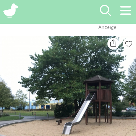
×
Anzeige
Suchen
Eintragen
App
Blog
Partner
Kontakt