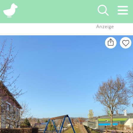
×
Anzeige
Suchen
Eintragen
App
Blog
Partner
Kontakt