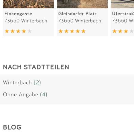
Finkengasse
Gleisdorfer Platz
Uferstra
73650 Winterbach
73650 Winterbach
73650 Wi
NACH STADTTEILEN
Winterbach
(2)
Ohne Angabe
(4)
BLOG