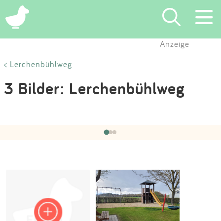
×
Anzeige
Suchen
< Lerchenbühlweg
3 Bilder: Lerchenbühlweg
Eintragen
App
Hochgeladen von:
Spielplatzhelden
am 24.03.2024
‹
›
1 / 3
Blog
Partner
Kontakt