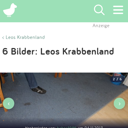
×
Anzeige
Suchen
< Leos Krabbenland
6 Bilder: Leos Krabbenland
Eintragen
App
2 / 6
Blog
Partner
‹
›
Kontakt
Hochgeladen von:
babea1986
am 04.11.2013