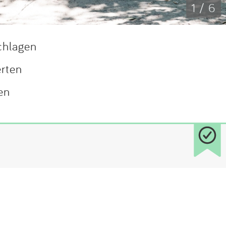
1 / 6
chlagen
erten
en