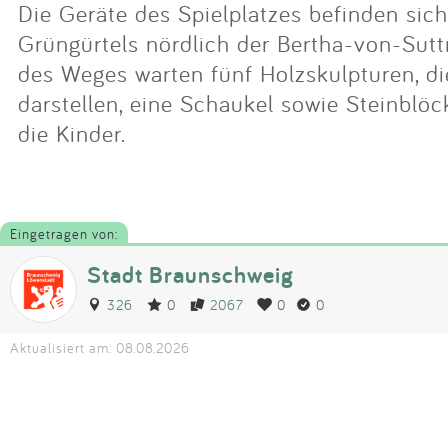
Die Geräte des Spielplatzes befinden sich
Grüngürtels nördlich der Bertha-von-Sutt
des Weges warten fünf Holzskulpturen, d
darstellen, eine Schaukel sowie Steinblöc
die Kinder.
Eingetragen von:
Stadt Braunschweig
326
0
2067
0
0
Aktualisiert am: 08.08.2026