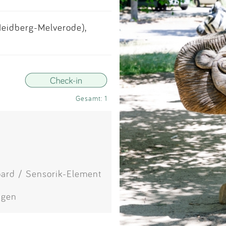
Impressum
Heidberg-Melverode),
Anmelden
Gesamt: 1
oard / Sensorik-Element
agen