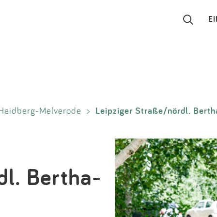
E
Suchen
Eintragen
Leipziger Straße/nördl. Berth
Heidberg-Melverode
>
App
Blog
Partner
dl. Bertha-
Kontakt