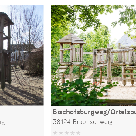
ig
38124 Braunschweig