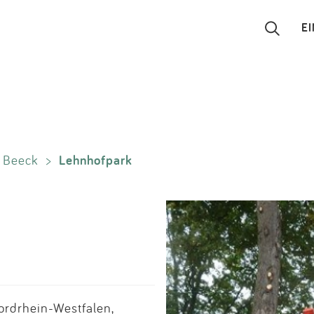
E
Suchen
Eintragen
Lehnhofpark
Beeck
>
App
Blog
Partner
Kontakt
ordrhein-Westfalen,