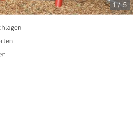
1 / 5
chlagen
erten
en