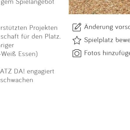
tigem Spielangebot
Änderung vors
rstützten Projekten
chaft für den Platz.
Spielplatz bew
riger
Fotos hinzufüg
t-Weiß Essen)
ATZ DA! engagiert
al schwachen