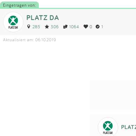
Eingetragen von:
PLATZ DA
285
306
1064
0
1
Aktualisiert am: 06.10.2019
PLAT