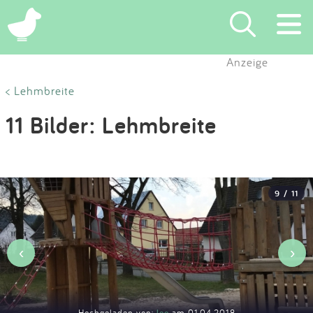
×
Anzeige
Suchen
< Lehmbreite
11 Bilder: Lehmbreite
Eintragen
App
9 / 11
Blog
Partner
‹
›
Kontakt
Hochgeladen von:
leo
am 01.04.2018