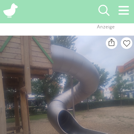
×
Anzeige
Suchen
Eintragen
App
Blog
Partner
Kontakt