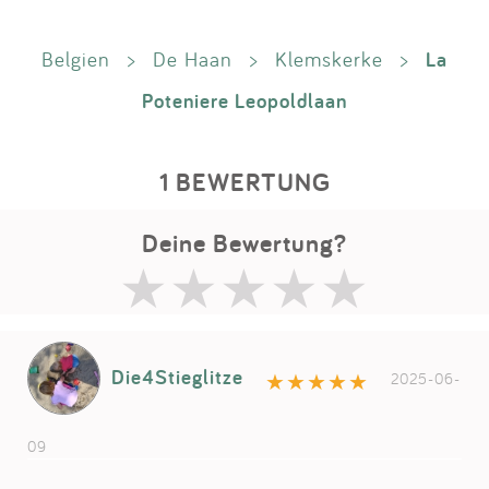
La
Belgien
>
De Haan
>
Klemskerke
>
Poteniere Leopoldlaan
1 BEWERTUNG
Deine Bewertung?
Die4Stieglitze
2025-06-
09