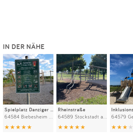
IN DER NÄHE
Spielplatz Danziger Straße
Rheinstraße
64584 Biebesheim am Rhein
64589 Stockstadt am Rhein
64579 G