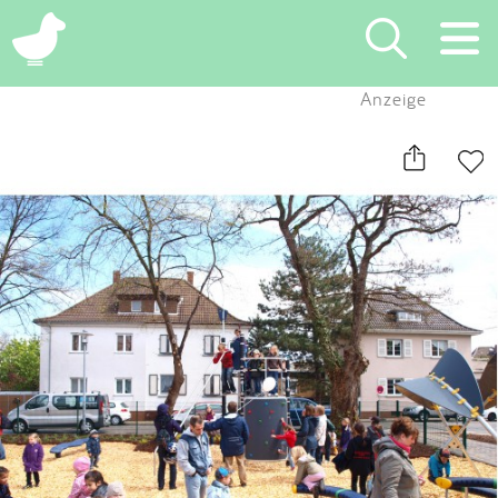
×
Anzeige
Suchen
Eintragen
App
Blog
Partner
Kontakt