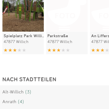
Spielplatz Park Willich
Parkstraße
An Liffe
47877 Willich
47877 Willich
47877 Wil
NACH STADTTEILEN
Alt-Willich
(3)
Anrath
(4)