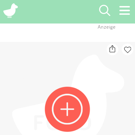
×
Anzeige
Suchen
Eintragen
App
Blog
Partner
Kontakt