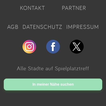
KONTAKT
PARTNER
AGB
DATENSCHUTZ
IMPRESSUM
Alle Städte auf Spielplatztreff
Made with love in Cologne.
In meiner Nähe suchen