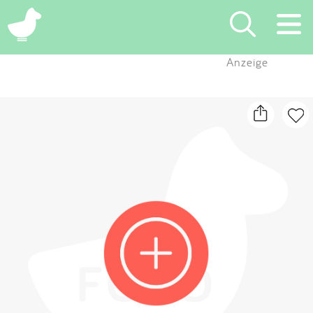
×
Anzeige
Suchen
Eintragen
App
Blog
Partner
Kontakt