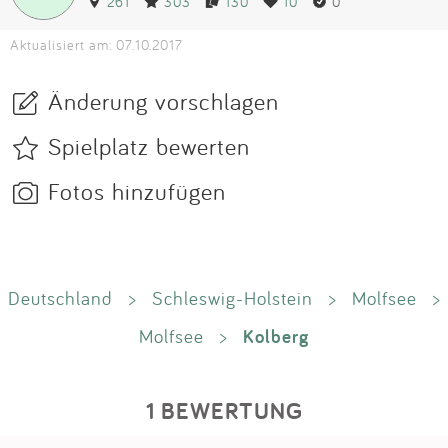
261
303
130
10
0
Aktualisiert am: 07.10.2017
Änderung vorschlagen
Spielplatz bewerten
Fotos hinzufügen
Deutschland
>
Schleswig-Holstein
>
Molfsee
>
Kolberg
Molfsee
>
1 BEWERTUNG