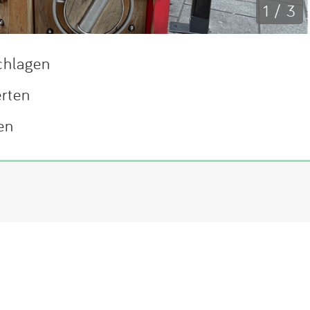
1 / 3
chlagen
erten
en