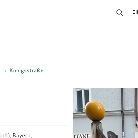
E
Suchen
Eintragen
Königsstraße
t
>
App
Blog
Partner
Kontakt
dt), Bayern,