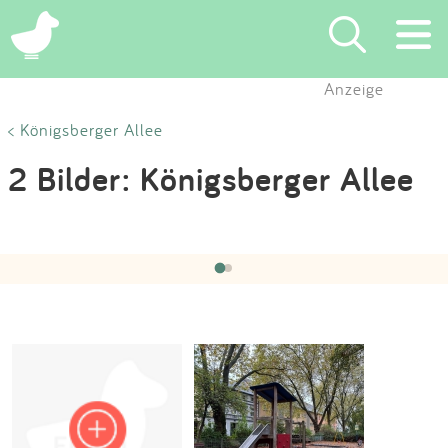
×
Anzeige
Suchen
< Königsberger Allee
2 Bilder: Königsberger Allee
Eintragen
App
Hochgeladen von:
Lilly1985
am 21.10.2024
‹
›
1 / 2
Blog
Partner
Kontakt