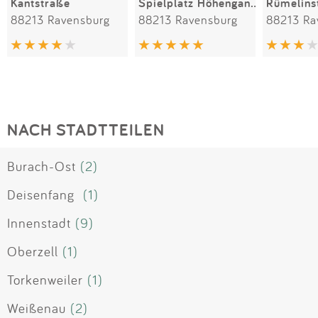
Kantstraße
Spielplatz Höhengang / Karl-Erb-Ring
Rümelins
88213 Ravensburg
88213 Ravensburg
88213 Ra
NACH STADTTEILEN
Burach-Ost
(2)
Deisenfang
(1)
Innenstadt
(9)
Oberzell
(1)
Torkenweiler
(1)
Weißenau
(2)