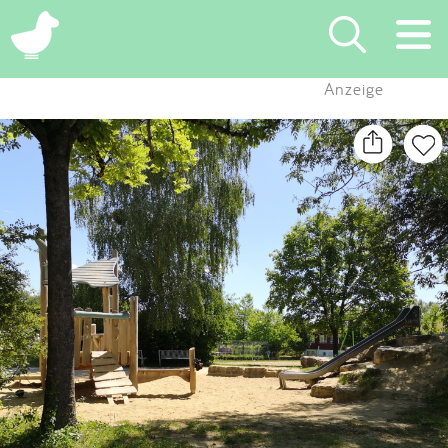
×
Anzeige
Suchen
Eintragen
App
Blog
Partner
Kontakt