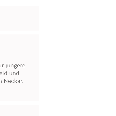
ür jüngere
eld und
m Neckar.