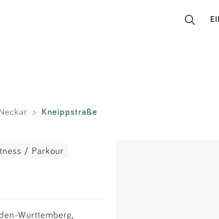
E
Suchen
Eintragen
Kneippstraße
Neckar
>
App
Blog
itness / Parkour
Partner
Kontakt
aden-Württemberg,