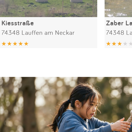
Kiesstraße
Zaber L
74348 Lauffen am Neckar
74348 La