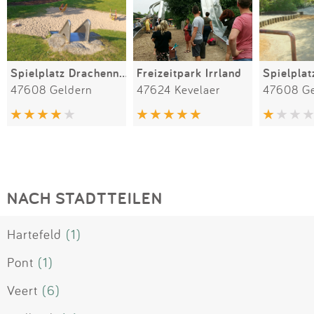
Spielplatz Drachennest
Freizeitpark Irrland
47608 Geldern
47624 Kevelaer
47608 Ge
NACH STADTTEILEN
Hartefeld
(1)
Pont
(1)
Veert
(6)