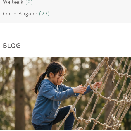
Walbeck
(2)
Ohne Angabe
(23)
BLOG