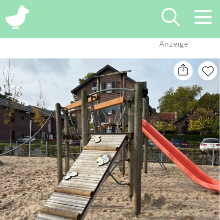
×
Anzeige
Suchen
Eintragen
App
Blog
Partner
Kontakt