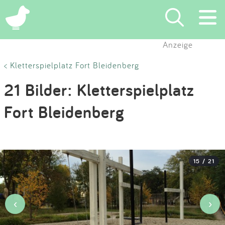
×
Anzeige
Suchen
< Kletterspielplatz Fort Bleidenberg
21 Bilder: Kletterspielplatz
Eintragen
Fort Bleidenberg
App
Blog
15 / 21
Partner
Kontakt
‹
›