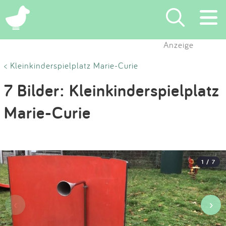
×
Anzeige
Suchen
< Kleinkinderspielplatz Marie-Curie
7 Bilder: Kleinkinderspielplatz
Eintragen
Marie-Curie
App
Blog
1 / 7
Partner
Kontakt
‹
›