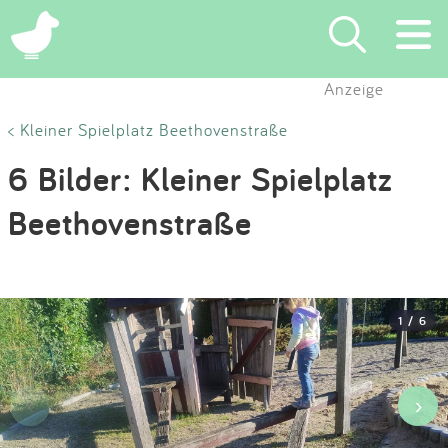
×
Anzeige
Suchen
< Kleiner Spielplatz Beethovenstraße
6 Bilder: Kleiner Spielplatz
Eintragen
Beethovenstraße
App
Blog
1 / 6
Partner
Kontakt
‹
›