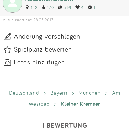
142
170
399
4
1
Aktualisiert am: 28.03.2017
Änderung vorschlagen
Spielplatz bewerten
Fotos hinzufügen
Deutschland
>
Bayern
>
München
>
Am
Kleiner Kremser
Westbad
>
1 BEWERTUNG