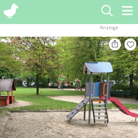
×
Anzeige
Suchen
Eintragen
App
Blog
Partner
Kontakt